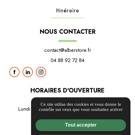
Itinéraire
NOUS CONTACTER
contact@alberstore.fr
04 88 92 72 84
HORAIRES D'OUVERTURE
Ce site utilise des cookies et vous donne le
Lundi / Mardi / Mercredi / Jeudi / Vendredi
contrôle sur ceux que vous souhaitez activer
8h00 - 12h00 / 14h00 - 17h00
Samedi / Dimanche
Tout accepter
Fermé