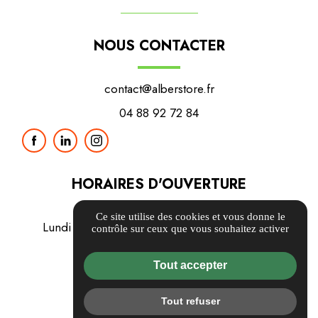
NOUS CONTACTER
contact@alberstore.fr
04 88 92 72 84
HORAIRES D'OUVERTURE
Ce site utilise des cookies et vous donne le
Lundi / Mardi / Mercredi / Jeudi / Vendredi
contrôle sur ceux que vous souhaitez activer
8h00 - 12h00 / 14h00 - 17h00
Samedi / Dimanche
Tout accepter
Fermé
Tout refuser