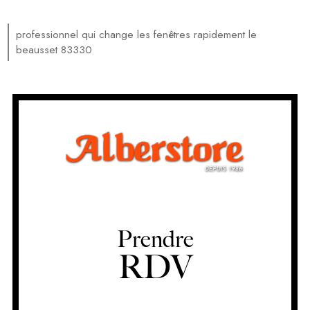
professionnel qui change les fenêtres rapidement le
beausset 83330
Prendre
RDV